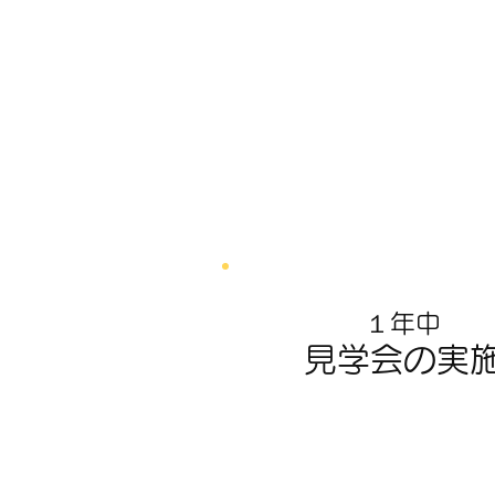
１年中
見学会の実